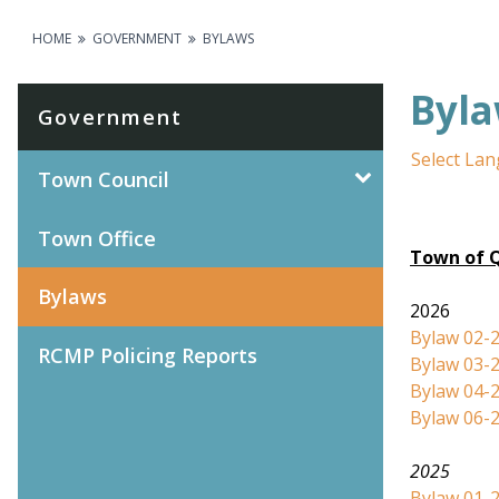
HOME
GOVERNMENT
BYLAWS
Byl
Government
Select La
Town Council
Town Office
Town of Q
Bylaws
2026
Bylaw 02-2
RCMP Policing Reports
Bylaw 03-
Bylaw 04-
Bylaw 06-2
2025
Bylaw 01-2