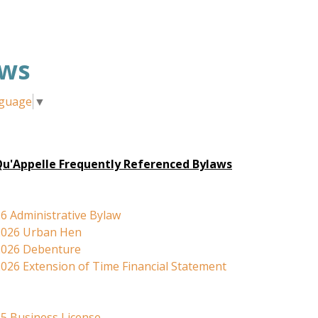
aws
nguage
▼
u'Appelle Frequently Referenced Bylaws
6 Administrative Bylaw
2026 Urban Hen
2026 Debenture
026 Extension of Time Financial Statement
5 Business License