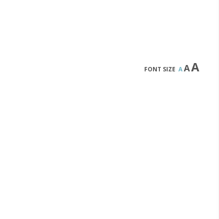
A
A
FONT SIZE
A